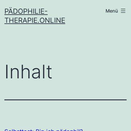
Inhalt
Zum
springen
PÄDOPHILIE-
Menü
Inhalt
THERAPIE.ONLINE
springen
Inhalt